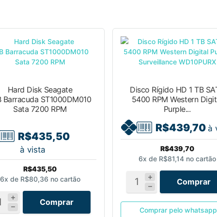
Hard Disk Seagate
Disco Rígido HD 1 TB SA
B Barracuda ST1000DM010
5400 RPM Western Digit
Sata 7200 RPM
Purple...
R$439,70
à 
R$435,50
R$439,70
à vista
6x de
R$81,14
no cartão
R$435,50
6x de
R$80,36
no cartão
Comprar
Comprar
Comprar pelo whatsapp