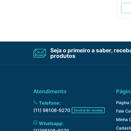
Seja o primeiro a saber, rece
produtos
Atendimento
Págin
Telefone:
Página I
(11) 98108-9270
Central de vendas
Fale C
Minha 
Whatsapp:
Cadast
(11)98108-9270