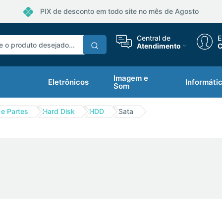
PIX de desconto em todo site no mês de Agosto
Central de
E
Atendimento
C
Imagem e
Eletrônicos
Informáti
Som
e Partes
Hard Disk
HDD
Sata