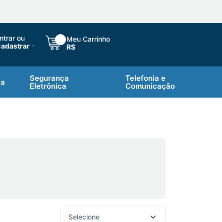
ntrar ou
Meu Carrinho
adastrar
R$
Segurança
Telefonia e
ca
Eletrônica
Comunicação