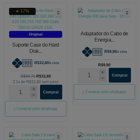
17%
Adaptador do Cabo de
Original
Energia...
Suporte Case do Hard
Disk...
R$9,90
à vista
R$32,80
à vista
R$9,90
Comprar
R$39,70
R$32,80
1x de
R$32,80
sem juros
Comprar pelo whatsapp
Comprar
Comprar pelo whatsapp