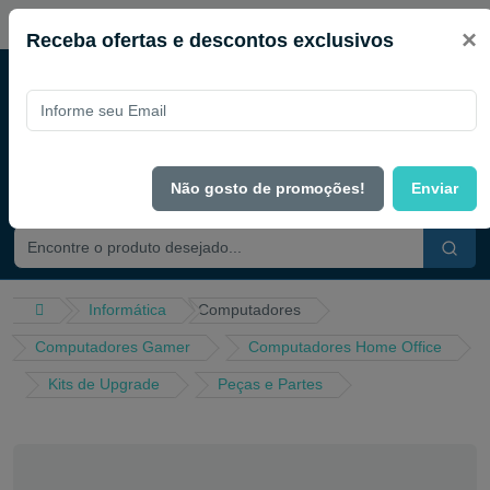
PIX de desconto em todo site no mês de Agosto
×
Receba ofertas e descontos exclusivos
Não gosto de promoções!
Enviar
Informática
Computadores
Computadores Gamer
Computadores Home Office
Kits de Upgrade
Peças e Partes