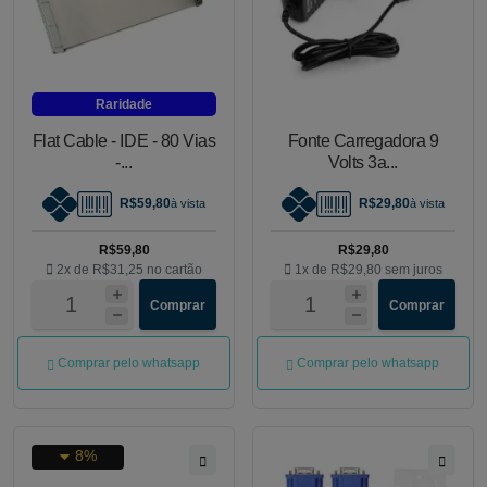
Raridade
Flat Cable - IDE - 80 Vias
Fonte Carregadora 9
-...
Volts 3a...
R$59,80
R$29,80
à vista
à vista
R$59,80
R$29,80
2x de
R$31,25
no cartão
1x de
R$29,80
sem juros
Comprar
Comprar
Comprar pelo whatsapp
Comprar pelo whatsapp
8%