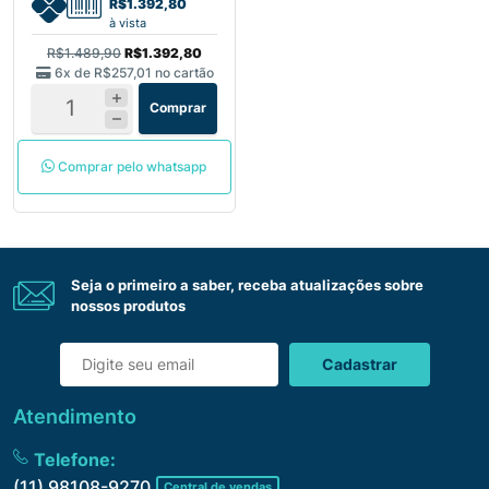
R$1.392,80
à vista
R$1.489,90
R$1.392,80
6x de
R$257,01
no cartão
Comprar
Comprar pelo whatsapp
Seja o primeiro a saber, receba atualizações sobre
nossos produtos
Cadastrar
Atendimento
Telefone:
(11) 98108-9270
Central de vendas